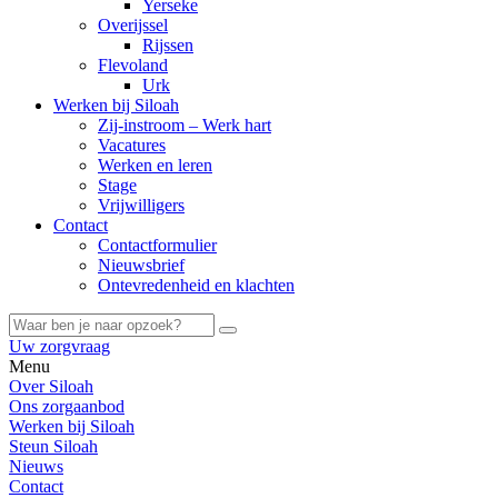
Yerseke
Overijssel
Rijssen
Flevoland
Urk
Werken bij Siloah
Zij-instroom – Werk hart
Vacatures
Werken en leren
Stage
Vrijwilligers
Contact
Contactformulier
Nieuwsbrief
Ontevredenheid en klachten
Uw zorgvraag
Menu
Over Siloah
Ons zorgaanbod
Werken bij Siloah
Steun Siloah
Nieuws
Contact