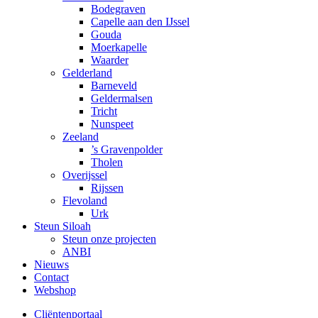
Bodegraven
Capelle aan den IJssel
Gouda
Moerkapelle
Waarder
Gelderland
Barneveld
Geldermalsen
Tricht
Nunspeet
Zeeland
’s Gravenpolder
Tholen
Overijssel
Rijssen
Flevoland
Urk
Steun Siloah
Steun onze projecten
ANBI
Nieuws
Contact
Webshop
Cliëntenportaal