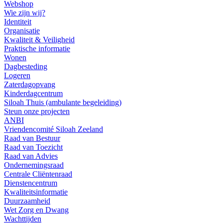
Webshop
Wie zijn wij?
Identiteit
Organisatie
Kwaliteit & Veiligheid
Praktische informatie
Wonen
Dagbesteding
Logeren
Zaterdagopvang
Kinderdagcentrum
Siloah Thuis (ambulante begeleiding)
Steun onze projecten
ANBI
Vriendencomité Siloah Zeeland
Raad van Bestuur
Raad van Toezicht
Raad van Advies
Ondernemingsraad
Centrale Cliëntenraad
Dienstencentrum
Kwaliteitsinformatie
Duurzaamheid
Wet Zorg en Dwang
Wachttijden