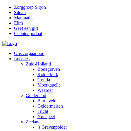
Zorggroep Sirjon
Siloah
Maranatha
Elim
Geef een gift
Cliëntenportaal
Ons zorgaanbod
Locaties
Zuid-Holland
Bodegraven
Ridderkerk
Gouda
Moerkapelle
Waarder
Gelderland
Barneveld
Geldermalsen
Tricht
Nunspeet
Zeeland
’s Gravenpolder