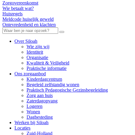
Zorgovereenkomst
Wie betaalt wat?
Huisregels
Meldcode huiselijk geweld
Ontevredenheid en klachten
Over Siloah
Wie zijn wij
Identiteit
Organisatie
Kwaliteit & Veiligheid
Praktische informatie
Ons zorgaanbod
Kinderdagcentrum
Begeleid zelfstandig wonen
Praktisch Pedagogische Gezinsbegeleiding
Zorg aan huis
Zaterdagopvang
Logeren
Wonen
Dagbesteding
Werken bij Siloah
Locaties
Zuid-Holland